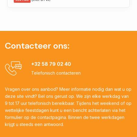
KORTING
Contacteer ons:
+32 58 79 02 40
Telefonisch contacteren
Vragen over ons aanbod? Meer informatie nodig dan wat u op
deze site vindt? Bel ons gerust op. We zijn elke werkdag van
9 tot 17 uur telefonisch bereikbaar. Tijdens het weekend of op
wettelijke feestdagen kunt u een bericht achterlaten via het
formulier op de contactpagina. Binnen de twee werkdagen
krijgt u steeds een antwoord.