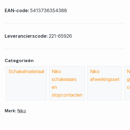
EAN-code:
5413736354388
Leverancierscode:
221-65926
Categorieën
Schakelmateriaal
Niko
Niko
N
schakelaars
afwerkingsset
g
en
c
stopcontacten
Merk:
Niko