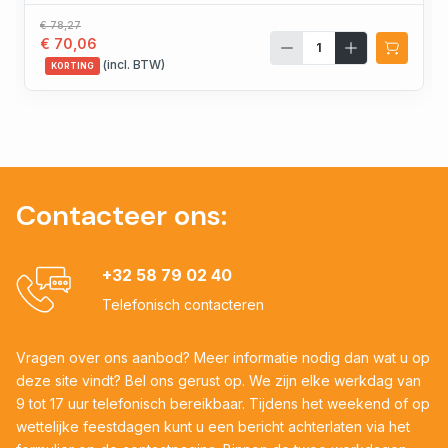
€ 78,27
€ 70,06
(incl. BTW)
KORTING
Contacteer ons:
+32 58 79 02 40
Telefonisch contacteren
Vragen over ons aanbod? Meer informatie nodig dan wat u op
deze site vindt? Bel ons gerust op. We zijn elke werkdag van
9 tot 17 uur telefonisch bereikbaar. Tijdens het weekend of op
wettelijke feestdagen kunt u een bericht achterlaten via het