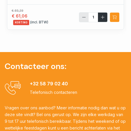
€ 85,39
€ 61,06
(incl. BTW)
KORTING
Contacteer ons:
+32 58 79 02 40
Telefonisch contacteren
Vragen over ons aanbod? Meer informatie nodig dan wat u op
deze site vindt? Bel ons gerust op. We zijn elke werkdag van
9 tot 17 uur telefonisch bereikbaar. Tijdens het weekend of op
wettelijke feestdagen kunt u een bericht achterlaten via het