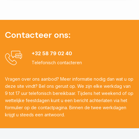
Contacteer ons:
+32 58 79 02 40
Telefonisch contacteren
Vragen over ons aanbod? Meer informatie nodig dan wat u op
deze site vindt? Bel ons gerust op. We zijn elke werkdag van
9 tot 17 uur telefonisch bereikbaar. Tijdens het weekend of op
wettelijke feestdagen kunt u een bericht achterlaten via het
formulier op de contactpagina. Binnen de twee werkdagen
krijgt u steeds een antwoord.