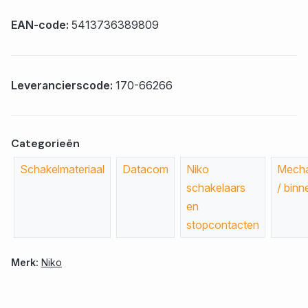
EAN-code:
5413736389809
Leverancierscode:
170-66266
Categorieën
Schakelmateriaal
Datacom
Niko
Mech
schakelaars
/ bin
en
stopcontacten
Merk:
Niko