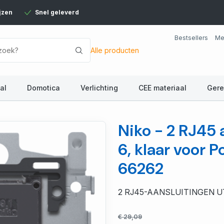
jzen
Snel geleverd
Bestsellers
Me
Alle producten
al
Domotica
Verlichting
CEE materiaal
Ger
Niko - 2 RJ45 
6, klaar voor P
66262
2 RJ45-AANSLUITINGEN UT
€ 29,09