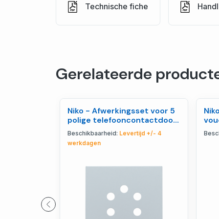
Technische fiche
Handl
Gerelateerde product
Niko - Afwerkingsset voor 5
Nik
polige telefooncontactdoos,
vou
sterling co - 121-69001
dru
Beschikbaarheid:
Levertijd +/- 4
Besc
werkdagen