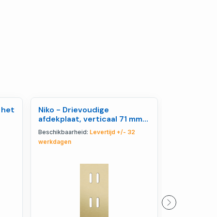
 het
Niko - Drievoudige
Niko - Drie
afdekplaat, verticaal 71 mm
afdekplaat,
t -
centerafstand, voor - 227-
mm centera
Beschikbaarheid:
Levertijd +/- 32
Beschikbaarhe
56952
166-56720
werkdagen
werkdagen