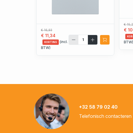
€ 15,
€ 10
€ 16,93
€ 11,34
KOR
(incl.
BTW
KORTING
BTW)
+32 58 79 02 40
Telefonisch contacteren