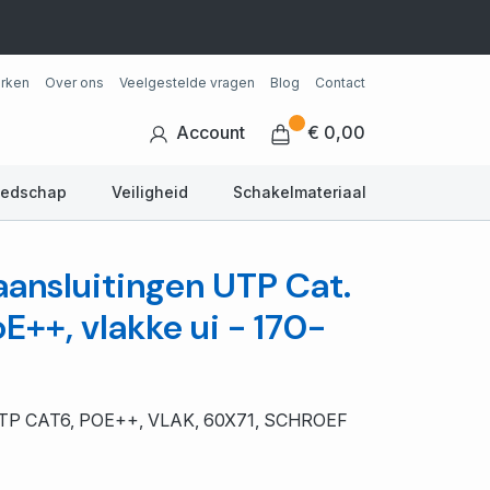
rken
Over ons
Veelgestelde vragen
Blog
Contact
Account
€ 0,00
eedschap
Veiligheid
Schakelmateriaal
aansluitingen UTP Cat.
oE++, vlakke ui - 170-
P CAT6, POE++, VLAK, 60X71, SCHROEF