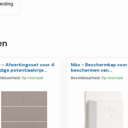
eiding
en
o - Afwerkingsset voor 4
Niko - Beschermkap voor
dige potentiaalvrije
beschermen van
kknop 24 V, - 123-40050
schakelaars, stopcontac
hikbaarheid:
Op voorraad
Beschikbaarheid:
Op voorraad
170-00099