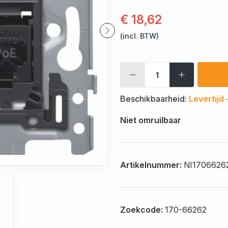
€ 18,62
(incl. BTW)
Beschikbaarheid:
Levertijd
Niet omruilbaar
Artikelnummer:
NI1706626
Zoekcode:
170-66262