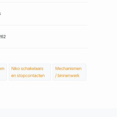
8
262
om
Niko schakelaars
Mechanismen
en stopcontacten
/ binnenwerk