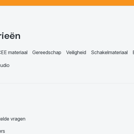
rieën
EE materiaal
Gereedschap
Veiligheid
Schakelmateriaal
udio
telde vragen
ers