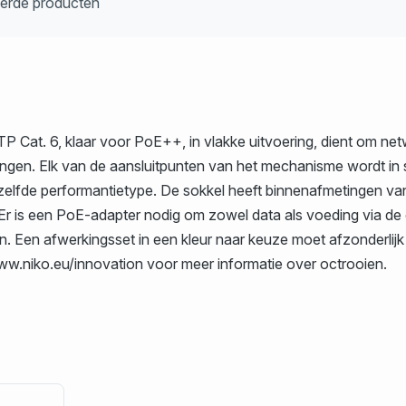
eerde producten
 Cat. 6, klaar voor PoE++, in vlakke uitvoering, dient om ne
singen. Elk van de aansluitpunten van het mechanisme wordt in 
tzelfde performantietype. De sokkel heeft binnenafmetingen 
 Er is een PoE-adapter nodig om zowel data als voeding via d
jn. Een afwerkingsset in een kleur naar keuze moet afzonderlij
ww.niko.eu/innovation voor meer informatie over octrooien.