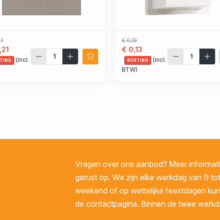
23
€ 0,19
,21
€ 0,13
(incl.
(incl.
TING
KORTING
)
BTW)
Vragen over ons aanbod? Meer informatie
gerust op. We zijn elke werkdag van 9 tot
weekend of op wettelijke feestdagen kunt 
de contactpagina. Binnen de twee werkda