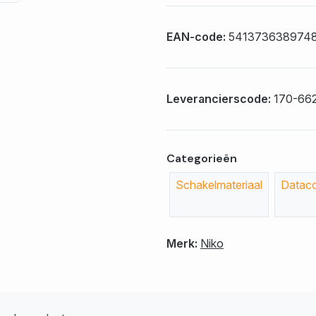
EAN-code:
541373638974
Leverancierscode:
170-66
Categorieën
Schakelmateriaal
Datac
Merk:
Niko