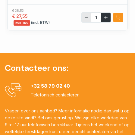
€ 38,53
€ 27,55
(incl. BTW)
KORTING
Contacteer ons:
+32 58 79 02 40
Telefonisch contacteren
Vragen over ons aanbod? Meer informatie nodig dan wat u op
deze site vindt? Bel ons gerust op. We zijn elke werkdag van
9 tot 17 uur telefonisch bereikbaar. Tijdens het weekend of op
wettelijke feestdagen kunt u een bericht achterlaten via het