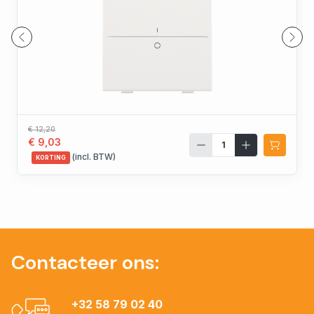
€ 12,20
€ 9,03
(incl. BTW)
KORTING
Contacteer ons:
+32 58 79 02 40