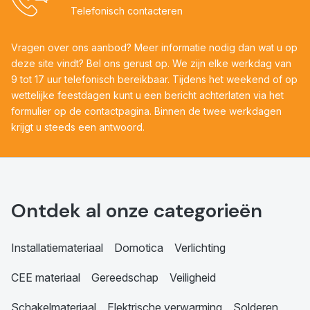
Telefonisch contacteren
Vragen over ons aanbod? Meer informatie nodig dan wat u op
deze site vindt? Bel ons gerust op. We zijn elke werkdag van
9 tot 17 uur telefonisch bereikbaar. Tijdens het weekend of op
wettelijke feestdagen kunt u een bericht achterlaten via het
formulier op de contactpagina. Binnen de twee werkdagen
krijgt u steeds een antwoord.
Ontdek al onze categorieën
Installatiemateriaal
Domotica
Verlichting
CEE materiaal
Gereedschap
Veiligheid
Schakelmateriaal
Elektrische verwarming
Solderen