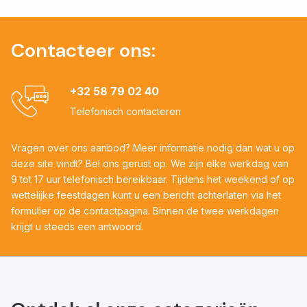
Contacteer ons:
+32 58 79 02 40
Telefonisch contacteren
Vragen over ons aanbod? Meer informatie nodig dan wat u op
deze site vindt? Bel ons gerust op. We zijn elke werkdag van
9 tot 17 uur telefonisch bereikbaar. Tijdens het weekend of op
wettelijke feestdagen kunt u een bericht achterlaten via het
formulier op de contactpagina. Binnen de twee werkdagen
krijgt u steeds een antwoord.