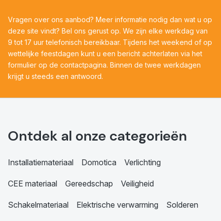
Vragen over ons aanbod? Meer informatie nodig dan wat u op
deze site vindt? Bel ons gerust op. We zijn elke werkdag van
9 tot 17 uur telefonisch bereikbaar. Tijdens het weekend of op
wettelijke feestdagen kunt u een bericht achterlaten via het
formulier op de contactpagina. Binnen de twee werkdagen
krijgt u steeds een antwoord.
Ontdek al onze categorieën
Installatiemateriaal
Domotica
Verlichting
CEE materiaal
Gereedschap
Veiligheid
Schakelmateriaal
Elektrische verwarming
Solderen