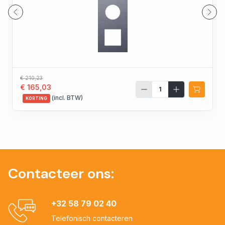
€ 210,23
€ 165,03
(incl. BTW)
KORTING
Contacteer ons:
+32 58 79 02 40
Telefonisch contacteren