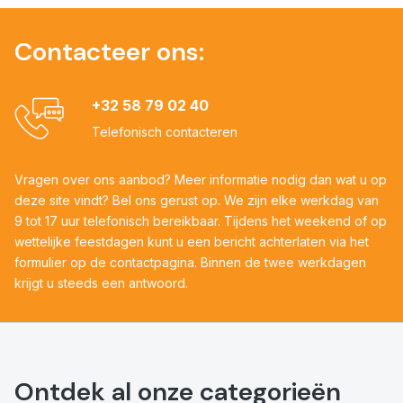
Contacteer ons:
+32 58 79 02 40
Telefonisch contacteren
Vragen over ons aanbod? Meer informatie nodig dan wat u op
deze site vindt? Bel ons gerust op. We zijn elke werkdag van
9 tot 17 uur telefonisch bereikbaar. Tijdens het weekend of op
wettelijke feestdagen kunt u een bericht achterlaten via het
formulier op de contactpagina. Binnen de twee werkdagen
krijgt u steeds een antwoord.
Ontdek al onze categorieën