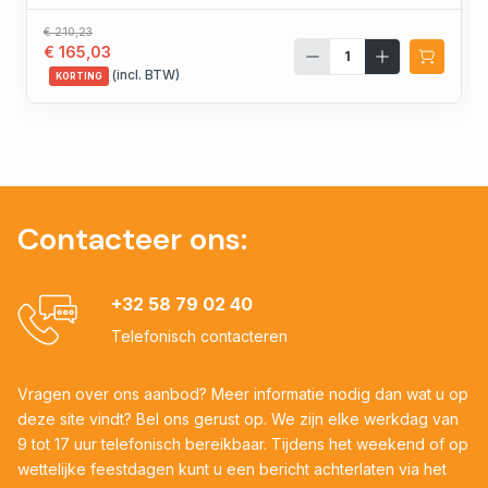
€ 210,23
€ 165,03
(incl. BTW)
KORTING
Contacteer ons:
+32 58 79 02 40
Telefonisch contacteren
Vragen over ons aanbod? Meer informatie nodig dan wat u op
deze site vindt? Bel ons gerust op. We zijn elke werkdag van
9 tot 17 uur telefonisch bereikbaar. Tijdens het weekend of op
wettelijke feestdagen kunt u een bericht achterlaten via het