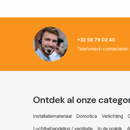
+32 58 79 02 40
Telefonisch contacteren
Ontdek al onze catego
Installatiemateriaal
Domotica
Verlichting
C
Luchtbehandeling / ventilatie
In de prakijk
A