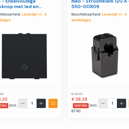
o - Enkelvoudige
Niko - Stroomklem 120 A 
kknop met led en
550-00809
fortsensoren voor Niko
hikbaarheid:
Levertijd +/- 4
Beschikbaarheid:
Levertijd +/- 4
 161-52921
dagen
werkdagen
,39
€ 49,51
0,20
€ 38,38
(incl.
(incl.
TING
KORTING
)
BTW)