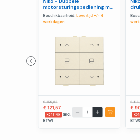
Niko - Dubbele
Nik
motorsturingsbediening met
dru
led voor Niko Home Contro -
com
Beschikbaarheid:
Levertijd +/- 4
Besc
100-52036
H -
werkdagen
werk
€ 156,86
€ 116
€ 121,57
€ 9
(incl.
KORTING
KOR
BTW)
BTW