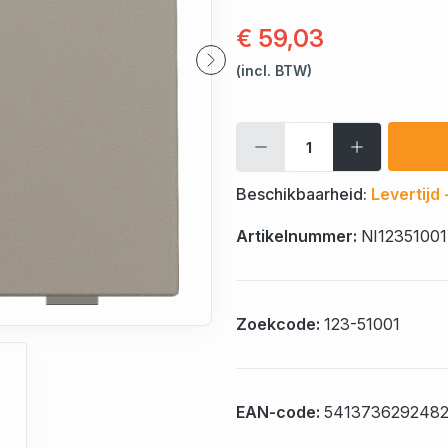
€ 59,03
(incl. BTW)
Beschikbaarheid:
Levertijd
Artikelnummer:
NI12351001
Zoekcode:
123-51001
EAN-code:
541373629248