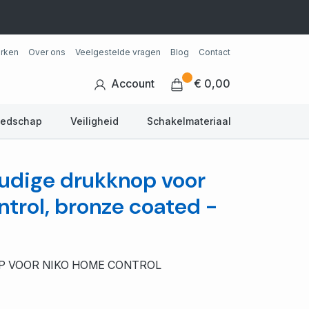
rken
Over ons
Veelgestelde vragen
Blog
Contact
Account
€ 0,00
eedschap
Veiligheid
Schakelmateriaal
oudige drukknop voor
trol, bronze coated -
P VOOR NIKO HOME CONTROL