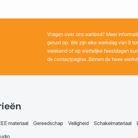
Vragen over ons aanbod? Meer informatie
gerust op. We zijn elke werkdag van 9 tot
weekend of op wettelijke feestdagen kunt 
de contactpagina. Binnen de twee werkda
rieën
EE materiaal
Gereedschap
Veiligheid
Schakelmateriaal
udio