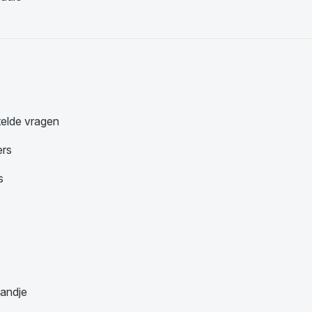
telde vragen
ers
s
andje