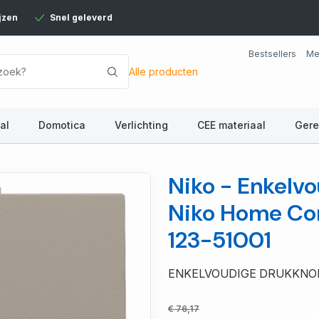
jzen
Snel geleverd
Bestsellers
Me
Alle producten
al
Domotica
Verlichting
CEE materiaal
Ger
Niko - Enkelv
Niko Home Con
123-51001
ENKELVOUDIGE DRUKKNO
€ 76,17