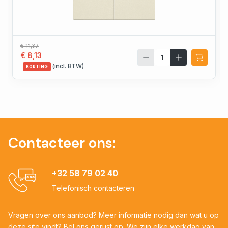
€ 11,37
€ 8,13
(incl. BTW)
KORTING
Contacteer ons:
+32 58 79 02 40
Telefonisch contacteren
Vragen over ons aanbod? Meer informatie nodig dan wat u op
deze site vindt? Bel ons gerust op. We zijn elke werkdag van