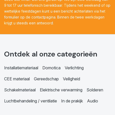
9 tot 17 uur telefonisch bereikbaar. Tijdens het weekend of op
wettelijke feestdagen kunt u een bericht achterlaten via het
formulier op de contactpagina. Binnen de twee werkdagen
krijgt u steeds een antwoord.
Ontdek al onze categorieën
Installatiemateriaal
Domotica
Verlichting
CEE materiaal
Gereedschap
Veiligheid
Schakelmateriaal
Elektrische verwarming
Solderen
Luchtbehandeling / ventilatie
In de prakijk
Audio