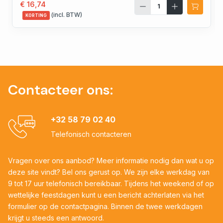
€ 16,74
(incl. BTW)
KORTING
Contacteer ons:
+32 58 79 02 40
Telefonisch contacteren
Vragen over ons aanbod? Meer informatie nodig dan wat u op
deze site vindt? Bel ons gerust op. We zijn elke werkdag van
9 tot 17 uur telefonisch bereikbaar. Tijdens het weekend of op
wettelijke feestdagen kunt u een bericht achterlaten via het
formulier op de contactpagina. Binnen de twee werkdagen
krijgt u steeds een antwoord.