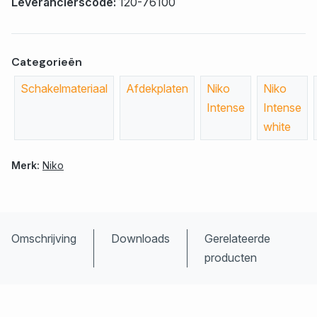
Leverancierscode:
120-76100
Categorieën
Schakelmateriaal
Afdekplaten
Niko
Niko
Intense
Intense
white
Merk:
Niko
Omschrijving
Downloads
Gerelateerde
producten