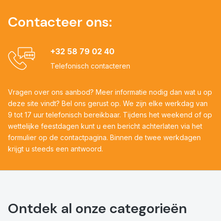
Contacteer ons:
+32 58 79 02 40
Telefonisch contacteren
Vragen over ons aanbod? Meer informatie nodig dan wat u op
deze site vindt? Bel ons gerust op. We zijn elke werkdag van
9 tot 17 uur telefonisch bereikbaar. Tijdens het weekend of op
wettelijke feestdagen kunt u een bericht achterlaten via het
formulier op de contactpagina. Binnen de twee werkdagen
krijgt u steeds een antwoord.
Ontdek al onze categorieën