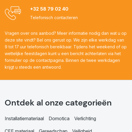
+32 58 79 02 40
Telefonisch contacteren
Vragen over ons aanbod? Meer informatie nodig dan wat u op
deze site vindt? Bel ons gerust op. We zijn elke werkdag van
9 tot 17 uur telefonisch bereikbaar. Tijdens het weekend of op
wettelijke feestdagen kunt u een bericht achterlaten via het
formulier op de contactpagina. Binnen de twee werkdagen
krijgt u steeds een antwoord.
Ontdek al onze categorieën
Installatiemateriaal
Domotica
Verlichting
CEE materiaal
Gereedschap
Veiligheid