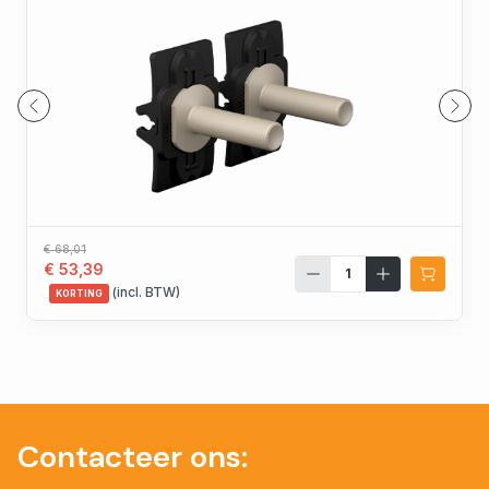
€ 68,01
€ 53,39
(incl. BTW)
KORTING
Contacteer ons: