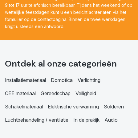
9 tot 17 uur telefonisch bereikbaar. Tijdens het weekend of op
wettelijke feestdagen kunt u een bericht achterlaten via het
formulier op de contactpagina. Binnen de twee werkdagen
krijgt u steeds een antwoord.
Ontdek al onze categorieën
Installatiemateriaal
Domotica
Verlichting
CEE materiaal
Gereedschap
Veiligheid
Schakelmateriaal
Elektrische verwarming
Solderen
Luchtbehandeling / ventilatie
In de prakijk
Audio