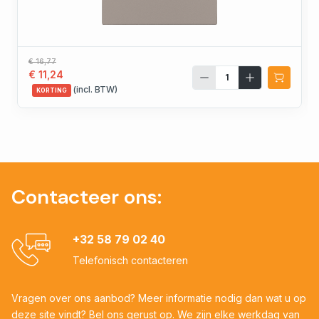
€ 16,77
€ 11,24
(incl. BTW)
KORTING
Contacteer ons:
+32 58 79 02 40
Telefonisch contacteren
Vragen over ons aanbod? Meer informatie nodig dan wat u op
deze site vindt? Bel ons gerust op. We zijn elke werkdag van