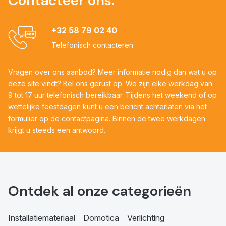
Contacteer ons:
+32 58 79 02 40
Telefonisch contacteren
Vragen over ons aanbod? Meer informatie nodig dan wat u op
deze site vindt? Bel ons gerust op. We zijn elke werkdag van
9 tot 17 uur telefonisch bereikbaar. Tijdens het weekend of op
wettelijke feestdagen kunt u een bericht achterlaten via het
formulier op de contactpagina. Binnen de twee werkdagen
krijgt u steeds een antwoord.
Ontdek al onze categorieën
Installatiemateriaal
Domotica
Verlichting