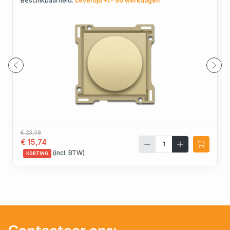
Beschikbaarheid:
Levertijd +/- 60 werkdagen
€ 23,49
€ 15,74
(incl. BTW)
KORTING