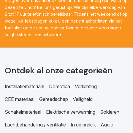
Vragen over ons aanbod? Meer informatie nodig dan wat u op
deze site vindt? Bel ons gerust op. We zijn elke werkdag van
9 tot 17 uur telefonisch bereikbaar. Tijdens het weekend of op
wettelijke feestdagen kunt u een bericht achterlaten via het
formulier op de contactpagina. Binnen de twee werkdagen
krijgt u steeds een antwoord.
Ontdek al onze categorieën
Installatiemateriaal
Domotica
Verlichting
CEE materiaal
Gereedschap
Veiligheid
Schakelmateriaal
Elektrische verwarming
Solderen
Luchtbehandeling / ventilatie
In de prakijk
Audio