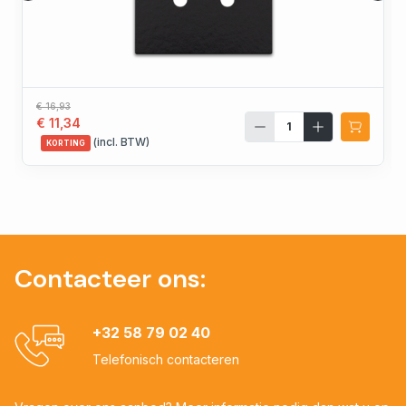
€ 16,93
€ 11,34
(incl. BTW)
KORTING
Contacteer ons:
+32 58 79 02 40
Telefonisch contacteren