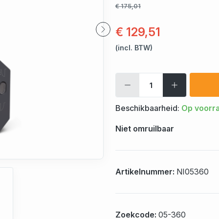
€ 175,01
€ 129,51
(incl. BTW)
Beschikbaarheid:
Op voorr
Niet omruilbaar
Artikelnummer:
NI05360
Zoekcode:
05-360