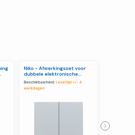
ning
Niko - Afwerkingsset voor
Niko - Enke
dubbele elektronische
drukknop m
1046
schakelaar of drukk - 121-
comfortsen
Beschikbaarheid:
Levertijd +/- 4
Beschikbaarhe
31004
H - 101-52
werkdagen
werkdagen