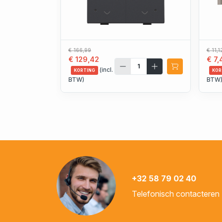
€ 166,99
€ 11,1
€ 129,42
€ 7,
(incl.
KORTING
KOR
BTW)
BTW
+32 58 79 02 40
Telefonisch contacteren