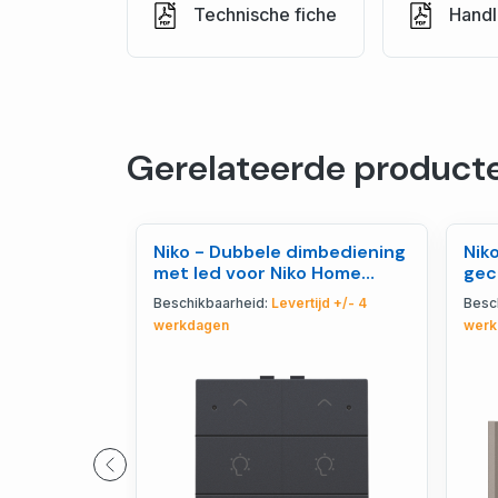
Technische fiche
Handl
Gerelateerde product
Niko - Dubbele dimbediening
Nik
met led voor Niko Home
gec
Control, anthrac - 122-
sto
Beschikbaarheid:
Levertijd +/- 4
Besc
52046
66
werkdagen
werk