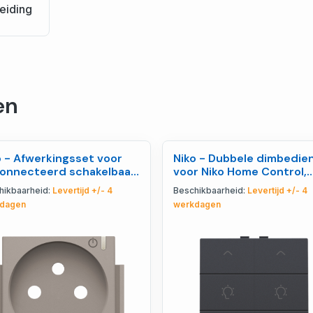
eiding
en
o - Afwerkingsset voor
Niko - Dubbele dimbedie
onnecteerd schakelbaar
voor Niko Home Control,
pcontact met - 123-
anthracite coat - 122-5
hikbaarheid:
Levertijd +/- 4
Beschikbaarheid:
Levertijd +/- 4
630
dagen
werkdagen