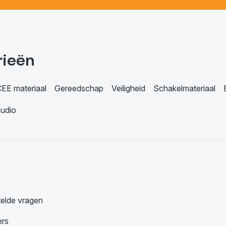
rieën
EE materiaal
Gereedschap
Veiligheid
Schakelmateriaal
udio
telde vragen
ers