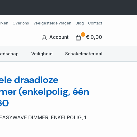
rken
Over ons
Veelgestelde vragen
Blog
Contact
Account
€ 0,00
eedschap
Veiligheid
Schakelmateriaal
ele draadloze
er (enkelpolig, één
60
EASYWAVE DIMMER, ENKELPOLIG, 1