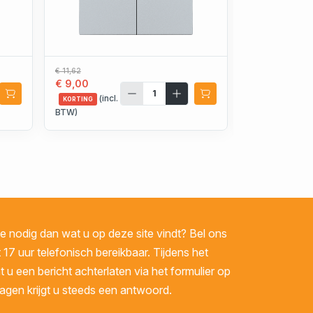
€ 11,62
€ 106,26
€ 9,00
€ 82,36
(incl.
(incl.
KORTING
KORTING
BTW)
BTW)
 nodig dan wat u op deze site vindt? Bel ons
 17 uur telefonisch bereikbaar. Tijdens het
u een bericht achterlaten via het formulier op
gen krijgt u steeds een antwoord.