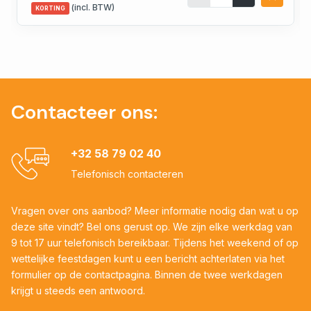
(incl. BTW)
KORTING
Contacteer ons:
+32 58 79 02 40
Telefonisch contacteren
Vragen over ons aanbod? Meer informatie nodig dan wat u op
deze site vindt? Bel ons gerust op. We zijn elke werkdag van
9 tot 17 uur telefonisch bereikbaar. Tijdens het weekend of op
wettelijke feestdagen kunt u een bericht achterlaten via het
formulier op de contactpagina. Binnen de twee werkdagen
krijgt u steeds een antwoord.