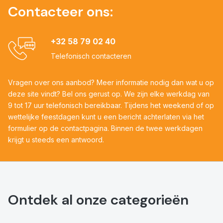
Contacteer ons:
+32 58 79 02 40
Telefonisch contacteren
Vragen over ons aanbod? Meer informatie nodig dan wat u op
deze site vindt? Bel ons gerust op. We zijn elke werkdag van
9 tot 17 uur telefonisch bereikbaar. Tijdens het weekend of op
wettelijke feestdagen kunt u een bericht achterlaten via het
formulier op de contactpagina. Binnen de twee werkdagen
krijgt u steeds een antwoord.
Ontdek al onze categorieën