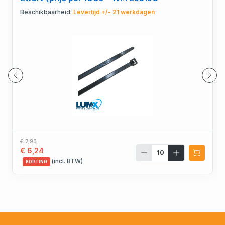
Beschikbaarheid:
Levertijd +/- 21 werkdagen
€ 7,90
€ 6,24
(incl. BTW)
KORTING