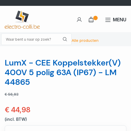
MENU
Alle producten
LumX - CEE Koppelstekker(V)
400V 5 polig 63A (IP67) - LM
44865
€ 56,93
€ 44,98
(incl. BTW)