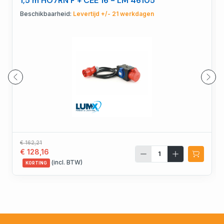
1,5 m HO7RN F + CEE 16 - LM 46105
Beschikbaarheid:
Levertijd +/- 21 werkdagen
€ 162,21
€ 128,16
(incl. BTW)
KORTING