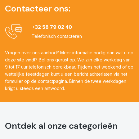
Contacteer ons:
+32 58 79 02 40
Telefonisch contacteren
Vragen over ons aanbod? Meer informatie nodig dan wat u op
deze site vindt? Bel ons gerust op. We zijn elke werkdag van
9 tot 17 uur telefonisch bereikbaar. Tijdens het weekend of op
wettelijke feestdagen kunt u een bericht achterlaten via het
formulier op de contactpagina. Binnen de twee werkdagen
krijgt u steeds een antwoord.
Ontdek al onze categorieën