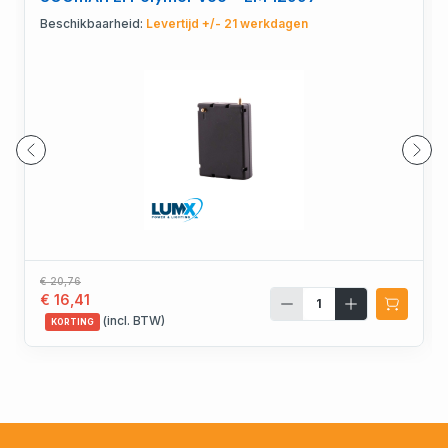
Beschikbaarheid:
Levertijd +/- 21 werkdagen
€ 20,76
€ 16,41
(incl. BTW)
KORTING