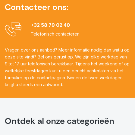
Contacteer ons:
+32 58 79 02 40
Telefonisch contacteren
Vragen over ons aanbod? Meer informatie nodig dan wat u op
deze site vindt? Bel ons gerust op. We zijn elke werkdag van
9 tot 17 uur telefonisch bereikbaar. Tijdens het weekend of op
wettelijke feestdagen kunt u een bericht achterlaten via het
formulier op de contactpagina. Binnen de twee werkdagen
krijgt u steeds een antwoord.
Ontdek al onze categorieën