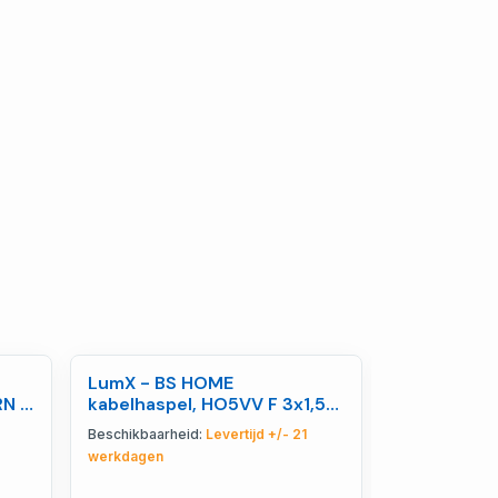
LumX - BS HOME
LumX -
RN F
kabelhaspel, HO5VV F 3x1,5
Persluchts
kabel 25 m - LM 80025
UP DUO 12 m
Beschikbaarheid:
Levertijd +/- 21
Beschikbaarhe
84212
werkdagen
werkdagen