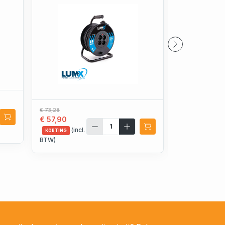
€ 73,28
€ 220,22
€ 57,90
€ 173,97
(incl.
(incl.
KORTING
KORTING
BTW)
BTW)