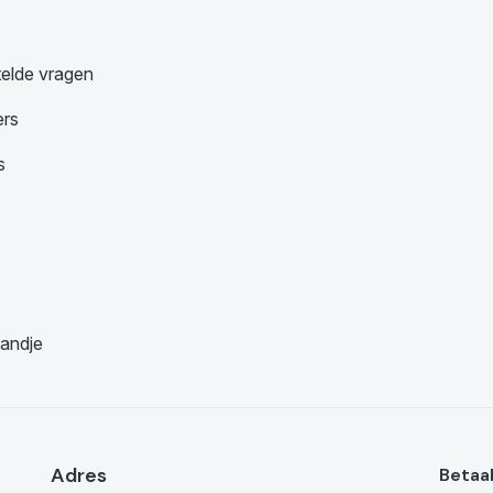
telde vragen
ers
s
andje
Adres
Betaa