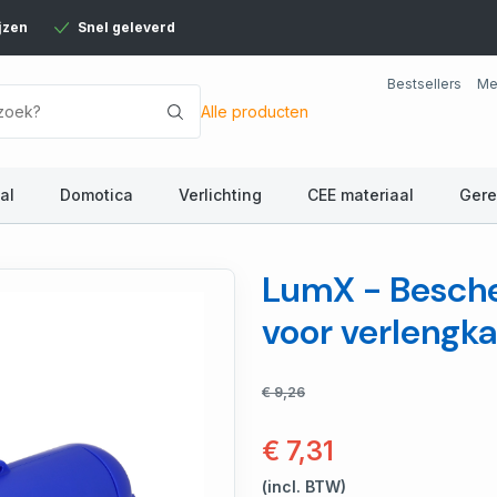
jzen
Snel geleverd
Bestsellers
Me
Alle producten
al
Domotica
Verlichting
CEE materiaal
Ger
LumX - Besch
voor verlengk
€ 9,26
€ 7,31
(incl. BTW)