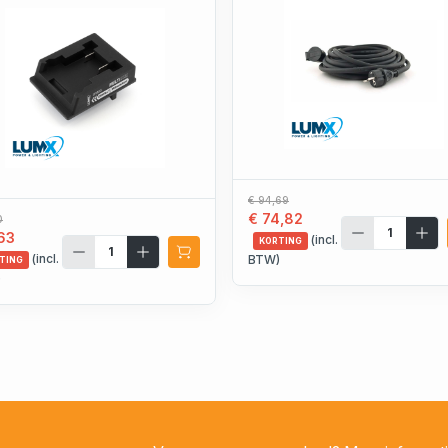
€ 94,69
€ 74,82
0
63
(incl.
KORTING
(incl.
BTW)
TING
)