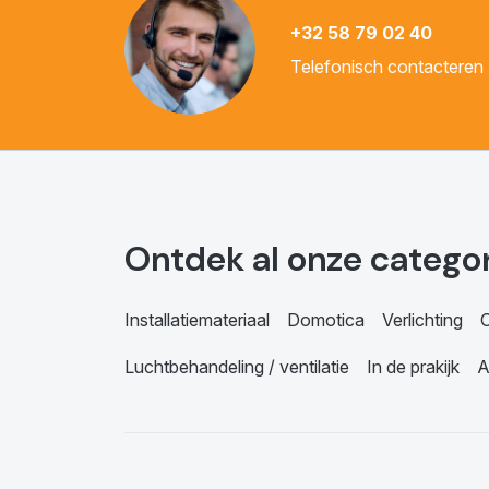
+32 58 79 02 40
Telefonisch contacteren
Ontdek al onze catego
Installatiemateriaal
Domotica
Verlichting
C
Luchtbehandeling / ventilatie
In de prakijk
A