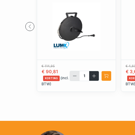
€ 114,95
€ 4,6
€ 90,81
€ 3,
(incl.
KORTING
KOR
BTW)
BTW