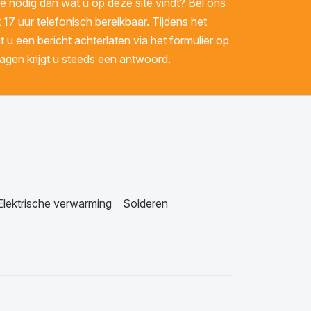
 nodig dan wat u op deze site vindt? Bel ons
 17 uur telefonisch bereikbaar. Tijdens het
u een bericht achterlaten via het formulier op
gen krijgt u steeds een antwoord.
Elektrische verwarming
Solderen