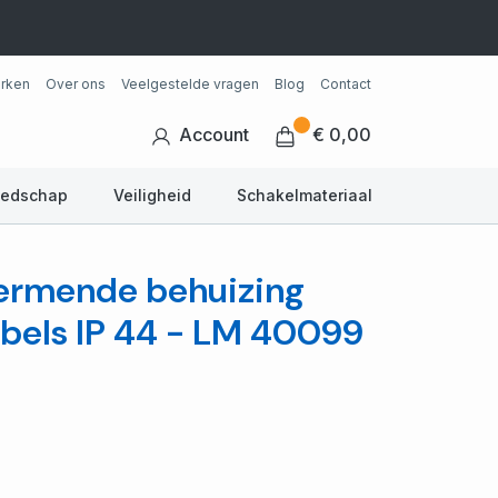
rken
Over ons
Veelgestelde vragen
Blog
Contact
Account
€ 0,00
eedschap
Veiligheid
Schakelmateriaal
ermende behuizing
abels IP 44 - LM 40099