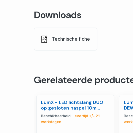
Downloads
Technische fiche
Gerelateerde product
LumX - LED lichtslang DUO
Lum
op gesloten haspel 10m
DEW
2x60led/m B=12 - LM 23800
/ M
Beschikbaarheid:
Levertijd +/- 21
Besc
werkdagen
werk