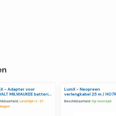
en
X - Adapter voor
LumX - Neopreen
ALT MILWAUKEE batterij
verlengkabel 25 m / HO7
 serie + Ga - LM 30104
3x2,5 - LM 40765
hikbaarheid:
Levertijd +/- 21
Beschikbaarheid:
Op voorraad
dagen