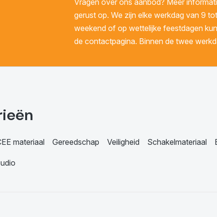
Vragen over ons aanbod? Meer informatie
gerust op. We zijn elke werkdag van 9 tot
weekend of op wettelijke feestdagen kunt 
de contactpagina. Binnen de twee werkda
rieën
EE materiaal
Gereedschap
Veiligheid
Schakelmateriaal
udio