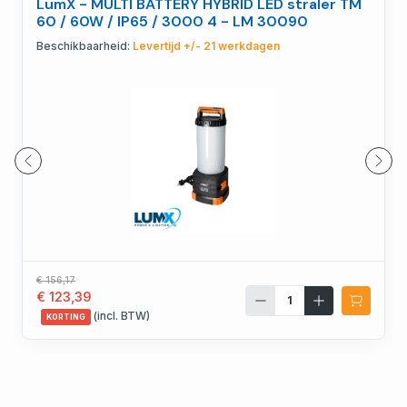
LumX - MULTI BATTERY HYBRID LED straler TM
60 / 60W / IP65 / 3000 4 - LM 30090
Beschikbaarheid:
Levertijd +/- 21 werkdagen
€ 156,17
€ 123,39
(incl. BTW)
KORTING