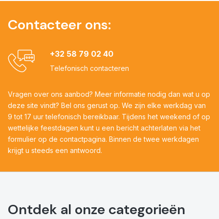
Contacteer ons:
+32 58 79 02 40
Telefonisch contacteren
Vragen over ons aanbod? Meer informatie nodig dan wat u op
deze site vindt? Bel ons gerust op. We zijn elke werkdag van
9 tot 17 uur telefonisch bereikbaar. Tijdens het weekend of op
wettelijke feestdagen kunt u een bericht achterlaten via het
formulier op de contactpagina. Binnen de twee werkdagen
krijgt u steeds een antwoord.
Ontdek al onze categorieën