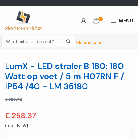
MENU
Alle producten
LumX - LED straler B 180: 180
Watt op voet / 5 m H07RN F /
IP54 /40 - LM 35180
€ 326,72
€ 258,37
(incl. BTW)