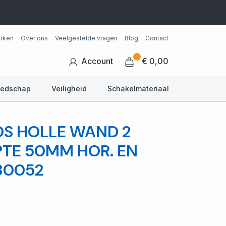
rken
Over ons
Veelgestelde vragen
Blog
Contact
Account
€ 0,00
eedschap
Veiligheid
Schakelmateriaal
OS HOLLE WAND 2
PTE 50MM HOR. EN
80052