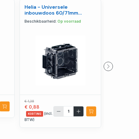
Helia - Universele
ABB - Inbo
inbouwdoos 60/71mm
16/32A gri
koppelbaar Q range - 7501
Beschikbaarheid:
Op voorraad
Beschikbaarhe
€ 1,38
€ 4,13
€ 0,88
€ 3,38
(incl.
(incl.
KORTING
KORTING
BTW)
BTW)