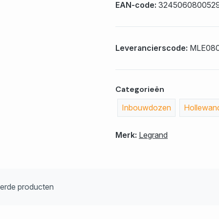
EAN-code:
324506080052
Leverancierscode:
MLE08
Categorieën
Inbouwdozen
Hollewan
Merk:
Legrand
eerde producten