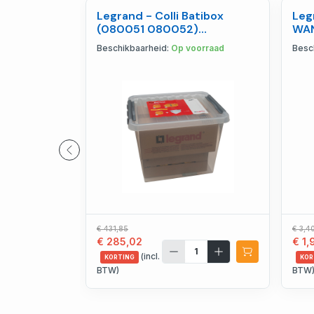
Legrand - Colli Batibox
Leg
(080051 080052)
WAN
inbouwdozen voor holle
50M
Beschikbaarheid:
Op voorraad
Besc
wand - 080051BX
€ 431,85
€ 3,4
€ 285,02
€ 1,
(incl.
KORTING
KOR
BTW)
BTW