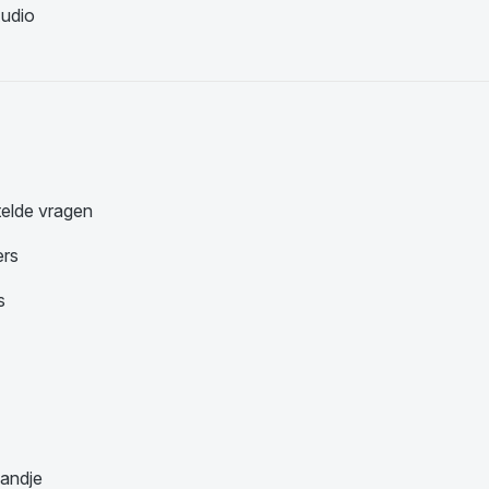
udio
telde vragen
ers
s
andje