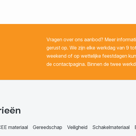
Vragen over ons aanbod? Meer informatie
gerust op. We zijn elke werkdag van 9 tot
weekend of op wettelijke feestdagen kunt 
de contactpagina. Binnen de twee werkda
rieën
EE materiaal
Gereedschap
Veiligheid
Schakelmateriaal