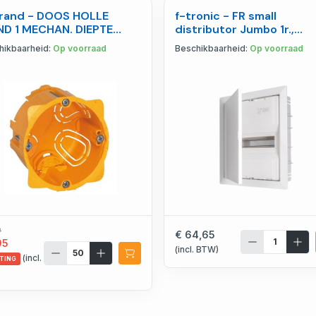
rand - DOOS HOLLE
f-tronic - FR small
D 1 MECHAN. DIEPTE
distributor Jumbo 1r.,
M - MLE080051
HWV12+2ST, with screw
hikbaarheid:
Op voorraad
Beschikbaarheid:
Op voorraad
clamp - 7230015
0
€ 64,65
95
(incl. BTW)
(incl.
TING
)