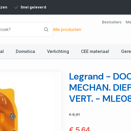
jzen
Snel geleverd
Bestsellers
Me
Alle producten
al
Domotica
Verlichting
CEE materiaal
Ger
Legrand - DO
MECHAN. DIE
VERT. - MLE0
€ 9,81
€ 5,64