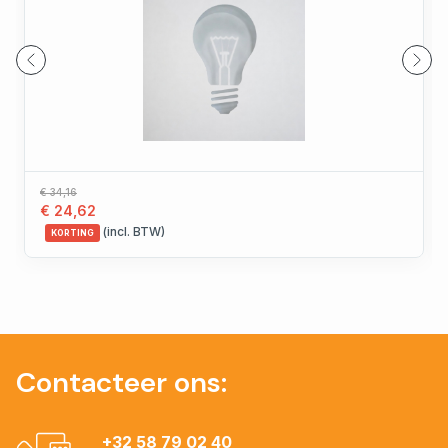
€ 34,16
€ 24,62
(incl. BTW)
KORTING
Contacteer ons:
+32 58 79 02 40