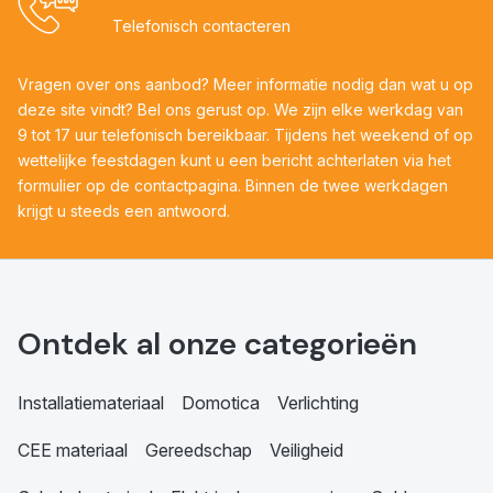
Telefonisch contacteren
Vragen over ons aanbod? Meer informatie nodig dan wat u op
deze site vindt? Bel ons gerust op. We zijn elke werkdag van
9 tot 17 uur telefonisch bereikbaar. Tijdens het weekend of op
wettelijke feestdagen kunt u een bericht achterlaten via het
formulier op de contactpagina. Binnen de twee werkdagen
krijgt u steeds een antwoord.
Ontdek al onze categorieën
Installatiemateriaal
Domotica
Verlichting
CEE materiaal
Gereedschap
Veiligheid