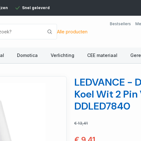
jzen
Snel geleverd
Bestsellers
Me
Alle producten
al
Domotica
Verlichting
CEE materiaal
Ger
LEDVANCE - D
Koel Wit 2 Pin
DDLED7840
€ 13,41
€ 9,41