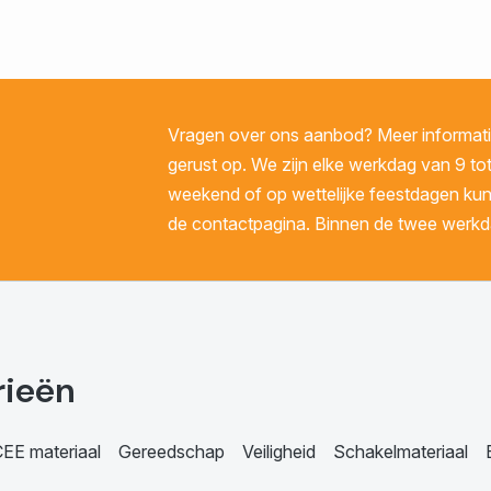
Vragen over ons aanbod? Meer informatie
gerust op. We zijn elke werkdag van 9 tot
weekend of op wettelijke feestdagen kunt 
de contactpagina. Binnen de twee werkda
rieën
EE materiaal
Gereedschap
Veiligheid
Schakelmateriaal