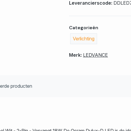
Leverancierscode:
DDLED
Categorieën
Verlichting
Merk:
LEDVANCE
eerde producten
l Wit - 2-Pin - Vervangt 18W De Osram Dulux-D LED is de ide