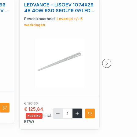
36
LEDVANCE - LISOEV 1074X29
LEDVANCE 
V -
48 40W 930 S90U19 GYLEDV
HO49 P 14
- 4099854284359
- 4058075
Beschikbaarheid:
Levertijd +/- 5
Beschikbaarhe
werkdagen
€ 43,66
€ 30,59
€ 193,60
€ 125,84
(incl.
KORTING
(incl.
BTW)
KORTING
BTW)