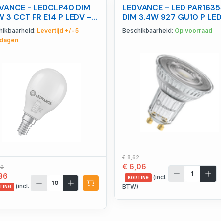
VANCE - LEDCLP40 DIM
LEDVANCE - LED PAR1635
W 3 CCT FR E14 P LEDV -
DIM 3.4W 927 GU10 P LED
99854770975
4099854059872
hikbaarheid:
Levertijd +/- 5
Beschikbaarheid:
Op voorraad
dagen
€ 8,62
€ 6,06
80
,36
(incl.
KORTING
(incl.
BTW)
TING
)