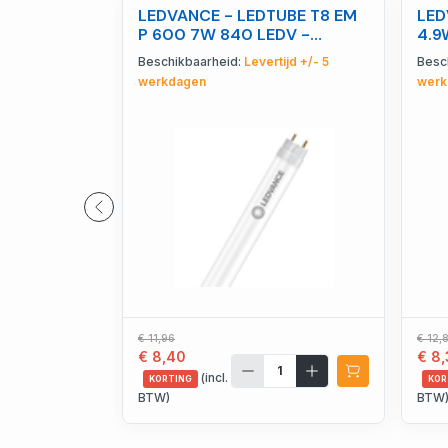
LEDVANCE - LEDTUBE T8 EM
LED
P 600 7W 840 LEDV -
4.9
4099854432125
40
Beschikbaarheid:
Levertijd +/- 5
Besc
werkdagen
werk
€ 11,96
€ 12,
€ 8,40
€ 8
(incl.
KORTING
KOR
BTW)
BTW