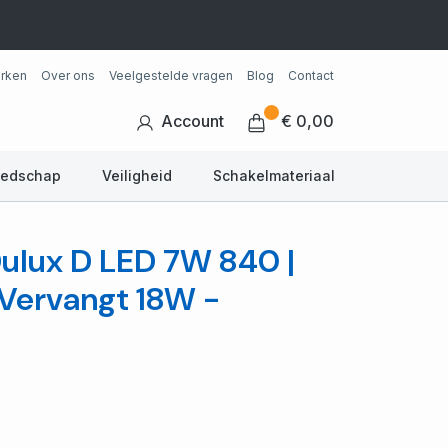
rken
Over ons
Veelgestelde vragen
Blog
Contact
Account
€ 0,00
eedschap
Veiligheid
Schakelmateriaal
ulux D LED 7W 840 |
 Vervangt 18W -