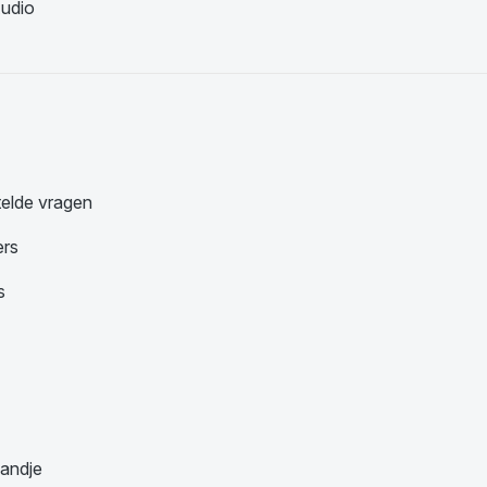
udio
telde vragen
ers
s
andje