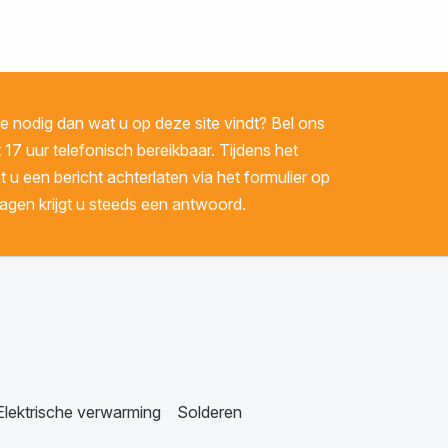
 nodig dan wat u op deze site vindt? Bel ons
 17 uur telefonisch bereikbaar. Tijdens het
u een bericht achterlaten via het formulier op
gen krijgt u steeds een antwoord.
Elektrische verwarming
Solderen