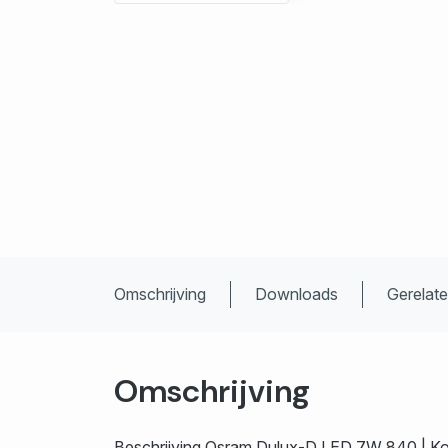
Omschrijving
Downloads
Gerelat
Omschrijving
Beschrijving Osram Dulux-D LED 7W 840 | Koe