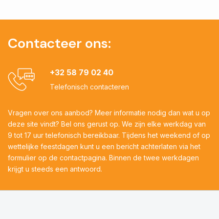
Contacteer ons:
+32 58 79 02 40
Telefonisch contacteren
Vragen over ons aanbod? Meer informatie nodig dan wat u op
deze site vindt? Bel ons gerust op. We zijn elke werkdag van
9 tot 17 uur telefonisch bereikbaar. Tijdens het weekend of op
wettelijke feestdagen kunt u een bericht achterlaten via het
formulier op de contactpagina. Binnen de twee werkdagen
krijgt u steeds een antwoord.