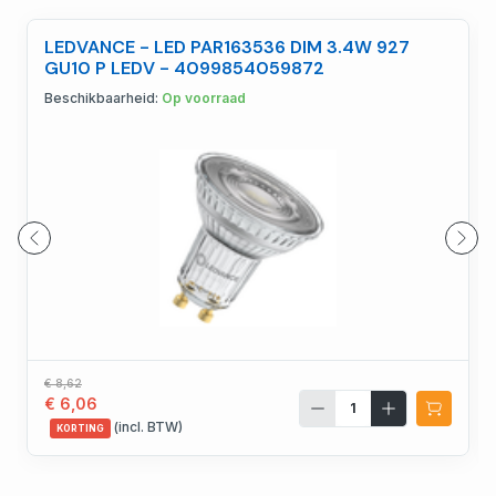
LEDVANCE - LED PAR163536 DIM 3.4W 927
GU10 P LEDV - 4099854059872
Beschikbaarheid:
Op voorraad
€ 8,62
€ 6,06
(incl. BTW)
KORTING