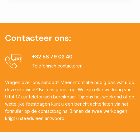
Contacteer ons:
+32 58 79 02 40
Telefonisch contacteren
Vragen over ons aanbod? Meer informatie nodig dan wat u op
deze site vindt? Bel ons gerust op. We zijn elke werkdag van
9 tot 17 uur telefonisch bereikbaar. Tijdens het weekend of op
wettelijke feestdagen kunt u een bericht achterlaten via het
formulier op de contactpagina. Binnen de twee werkdagen
krijgt u steeds een antwoord.