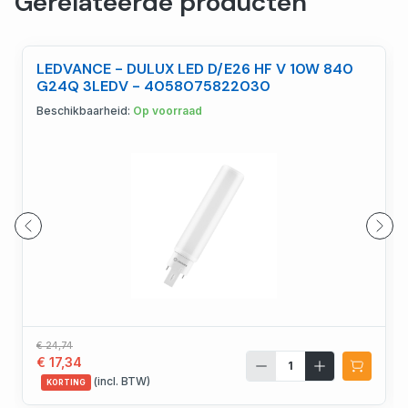
Gerelateerde producten
LEDVANCE - DULUX LED D/E26 HF V 10W 840
G24Q 3LEDV - 4058075822030
Beschikbaarheid:
Op voorraad
€ 24,74
€ 17,34
(incl. BTW)
KORTING