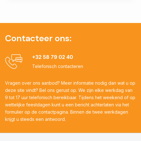
Contacteer ons:
+32 58 79 02 40
Telefonisch contacteren
Vragen over ons aanbod? Meer informatie nodig dan wat u op
deze site vindt? Bel ons gerust op. We zijn elke werkdag van
9 tot 17 uur telefonisch bereikbaar. Tijdens het weekend of op
wettelijke feestdagen kunt u een bericht achterlaten via het
formulier op de contactpagina. Binnen de twee werkdagen
krijgt u steeds een antwoord.