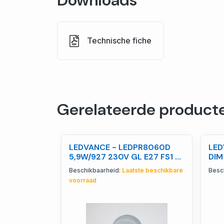
Downloads
Technische fiche
Gerelateerde product
LEDVANCE - LEDPR8060D
LED
5,9W/927 230V GL E27 FS1 -
DIM
R8060D927G1
409
Beschikbaarheid:
Laatste beschikbare
Besc
voorraad