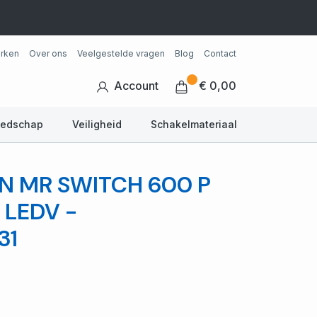
rken
Over ons
Veelgestelde vragen
Blog
Contact
Account
€ 0,00
eedschap
Veiligheid
Schakelmateriaal
N MR SWITCH 600 P
 LEDV -
31