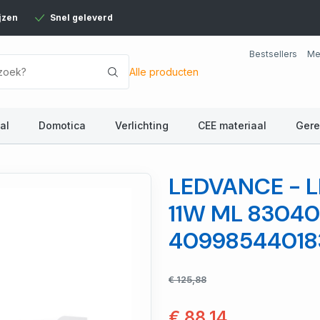
jzen
Snel geleverd
Bestsellers
Me
Alle producten
al
Domotica
Verlichting
CEE materiaal
Ger
LEDVANCE - L
11W ML 83040
40998544018
€ 125,88
€ 88,14