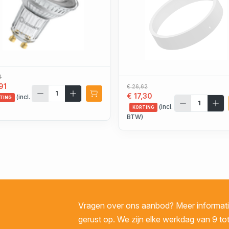
1
91
€ 26,62
€ 17,30
(incl.
TING
(incl.
)
KORTING
BTW)
Vragen over ons aanbod? Meer informatie
gerust op. We zijn elke werkdag van 9 tot