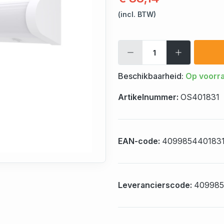
(incl. BTW)
Beschikbaarheid:
Op voorr
Artikelnummer:
OS401831
EAN-code:
409985440183
Leverancierscode:
409985