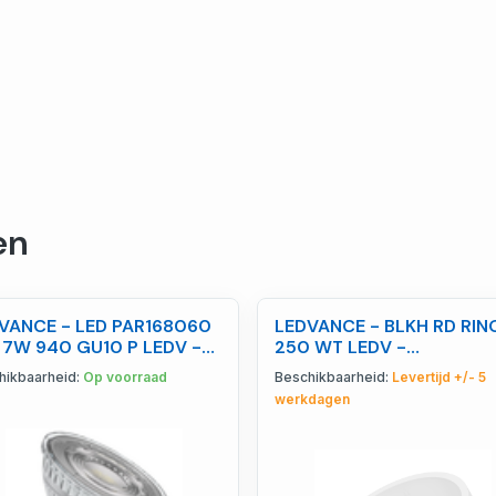
en
VANCE - LED PAR168060
LEDVANCE - BLKH RD RIN
 7W 940 GU10 P LEDV -
250 WT LEDV -
9854241857
4099854880735
hikbaarheid:
Op voorraad
Beschikbaarheid:
Levertijd +/- 5
werkdagen