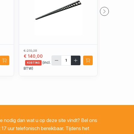
€ 215,38
€ 24,20
€ 140,00
€ 16,94
(incl.
(incl.
KORTING
KORTING
BTW)
BTW)
 nodig dan wat u op deze site vindt? Bel ons
 17 uur telefonisch bereikbaar. Tijdens het