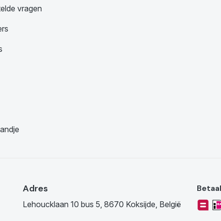
telde vragen
ers
s
andje
Adres
Betaa
Lehoucklaan 10 bus 5, 8670 Koksijde, België