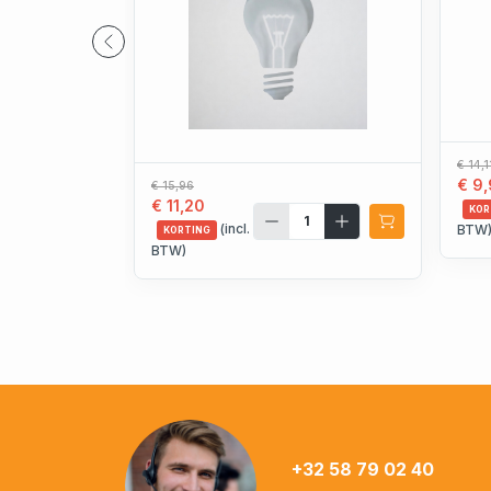
€ 14,1
€ 9,
€ 15,96
€ 11,20
KOR
(incl.
BTW
KORTING
BTW)
+32 58 79 02 40