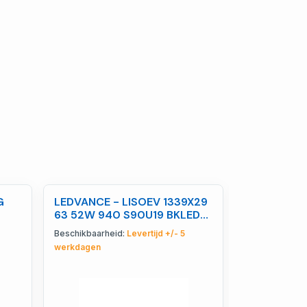
G
LEDVANCE - LISOEV 1339X29
LEDVANCE -
63 52W 940 S90U19 BKLEDV
CSW/P5/50
- 4099854652158
40998543
Beschikbaarheid:
Levertijd +/- 5
Beschikbaarhe
werkdagen
werkdagen