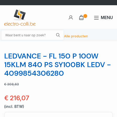
MENU
Alle producten
LEDVANCE - FL 150 P 100W
15KLM 840 PS SY100BK LEDV -
4099854306280
€ 308,63
€ 216,07
(incl. BTW)