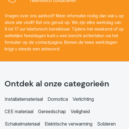
Telefonisch contacteren
Vragen over ons aanbod? Meer informatie nodig dan wat u op
deze site vindt? Bel ons gerust op. We zijn elke werkdag van
9 tot 17 uur telefonisch bereikbaar. Tijdens het weekend of op
wettelijke feestdagen kunt u een bericht achterlaten via het
formulier op de contactpagina. Binnen de twee werkdagen
krijgt u steeds een antwoord.
Ontdek al onze categorieën
Installatiemateriaal
Domotica
Verlichting
CEE materiaal
Gereedschap
Veiligheid
Schakelmateriaal
Elektrische verwarming
Solderen