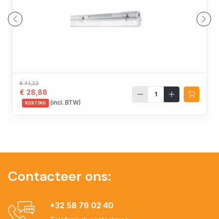
€ 41,22
€ 28,88
(incl. BTW)
KORTING
Contacteer ons:
+32 58 79 02 40