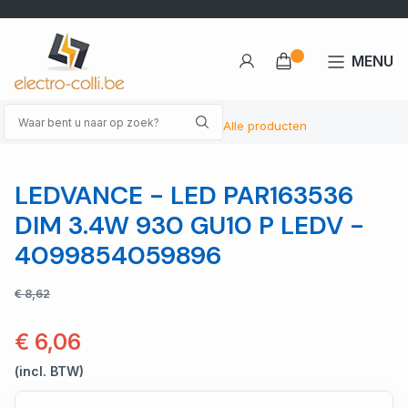
MENU
Alle producten
LEDVANCE - LED PAR163536
DIM 3.4W 930 GU10 P LEDV -
4099854059896
€ 8,62
€ 6,06
(incl. BTW)