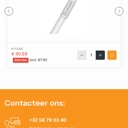
€ 43,66
€ 30,59
(incl. BTW)
KORTING
Contacteer ons:
+32 58 79 02 40