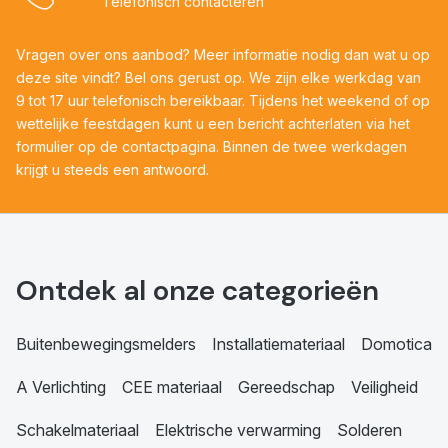
Telefonisch contacteren
Vragen over ons aanbod? Meer informatie nodig dan wat u op
deze site vindt? Bel ons gerust op. We zijn elke werkdag van
9 tot 17 uur telefonisch bereikbaar. Tijdens het weekend of op
wettelijke feestdagen kunt u een bericht achterlaten via het
formulier op de contactpagina. Binnen de twee werkdagen
krijgt u steeds een antwoord.
Ontdek al onze categorieën
Buitenbewegingsmelders
Installatiemateriaal
Domotica
A Verlichting
CEE materiaal
Gereedschap
Veiligheid
Schakelmateriaal
Elektrische verwarming
Solderen