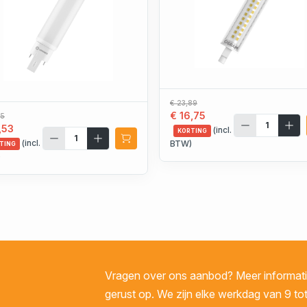
€ 23,89
€ 16,75
15
,53
(incl.
KORTING
(incl.
BTW)
TING
)
Vragen over ons aanbod? Meer informatie
gerust op. We zijn elke werkdag van 9 tot