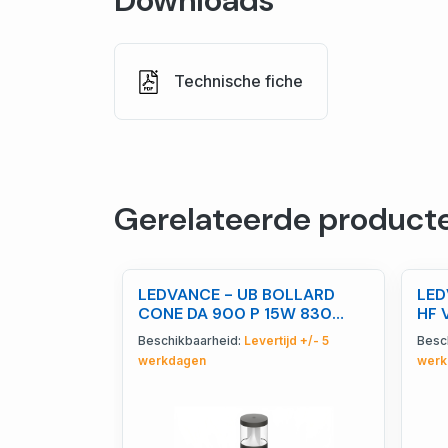
Downloads
Technische fiche
Gerelateerde product
LEDVANCE - UB BOLLARD
LED
CONE DA 900 P 15W 830
HF 
GYLEDV - 4099854726576
405
Beschikbaarheid:
Levertijd +/- 5
Besc
werkdagen
werk