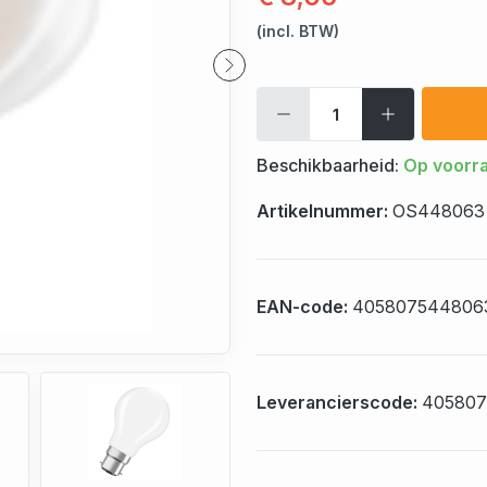
(incl. BTW)
Beschikbaarheid:
Op voorr
Artikelnummer:
OS448063
EAN-code:
405807544806
Leverancierscode:
40580