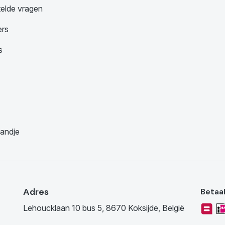
telde vragen
ers
s
andje
Adres
Betaa
Lehoucklaan 10 bus 5, 8670 Koksijde, België