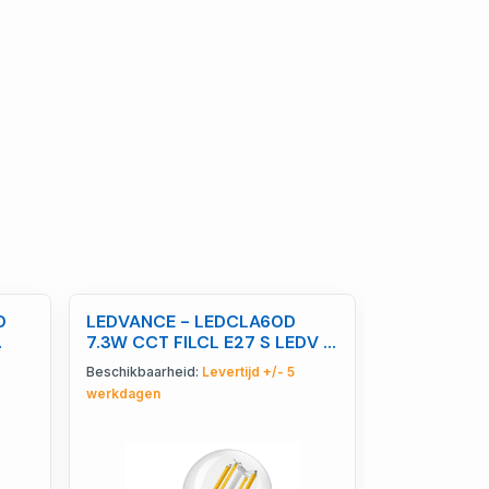
0
LEDVANCE - LEDCLA60D
LEDVANCE 
7.3W CCT FILCL E27 S LEDV -
V 1200 18W
4099854784576
40998540
Beschikbaarheid:
Levertijd +/- 5
Beschikbaarhe
werkdagen