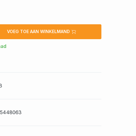
VOEG TOE AAN WINKELMAND
aad
3
75448063