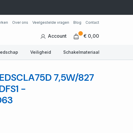
rken
Over ons
Veelgestelde vragen
Blog
Contact
Account
€ 0,00
eedschap
Veiligheid
Schakelmateriaal
EDSCLA75D 7,5W/827
FS1 -
063