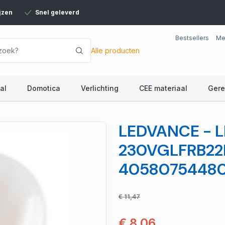
jzen
Snel geleverd
Bestsellers
Me
Alle producten
al
Domotica
Verlichting
CEE materiaal
Ger
LEDVANCE - L
230VGLFRB22D
4058075448
€ 11,47
€ 8,06