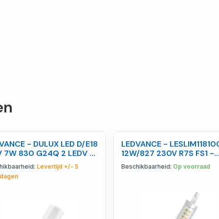
en
VANCE - DULUX LED D/E18
LEDVANCE - LESLIM11810
V 7W 830 G24Q 2 LEDV -
12W/827 230V R7S FS1 -
8075821972
4058075432734
hikbaarheid:
Levertijd +/- 5
Beschikbaarheid:
Op voorraad
dagen