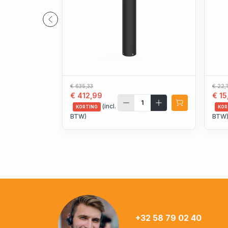
€ 635,33
€ 22,
€ 412,99
€ 15
(incl.
KORTING
KOR
BTW)
BTW
+32 58 79 02 40