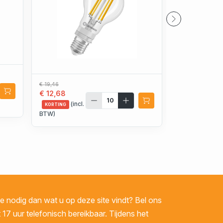
€ 32,77
€ 22,97
€ 19,46
€ 12,68
(incl.
KORTING
(incl.
BTW)
KORTING
BTW)
 nodig dan wat u op deze site vindt? Bel ons
 17 uur telefonisch bereikbaar. Tijdens het