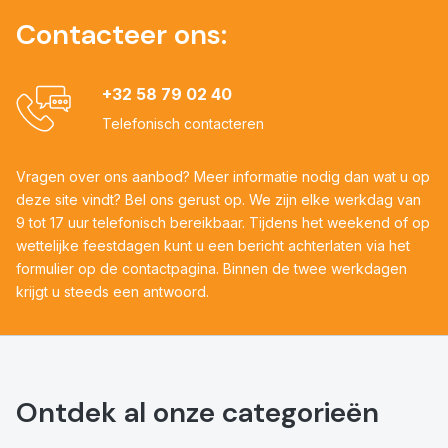
Contacteer ons:
+32 58 79 02 40
Telefonisch contacteren
Vragen over ons aanbod? Meer informatie nodig dan wat u op
deze site vindt? Bel ons gerust op. We zijn elke werkdag van
9 tot 17 uur telefonisch bereikbaar. Tijdens het weekend of op
wettelijke feestdagen kunt u een bericht achterlaten via het
formulier op de contactpagina. Binnen de twee werkdagen
krijgt u steeds een antwoord.
Ontdek al onze categorieën