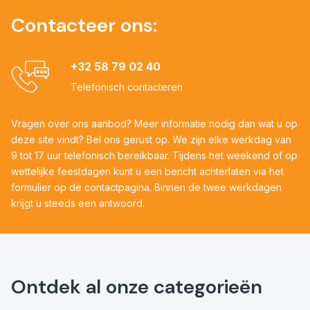
Contacteer ons:
+32 58 79 02 40
Telefonisch contacteren
Vragen over ons aanbod? Meer informatie nodig dan wat u op
deze site vindt? Bel ons gerust op. We zijn elke werkdag van
9 tot 17 uur telefonisch bereikbaar. Tijdens het weekend of op
wettelijke feestdagen kunt u een bericht achterlaten via het
formulier op de contactpagina. Binnen de twee werkdagen
krijgt u steeds een antwoord.
Ontdek al onze categorieën