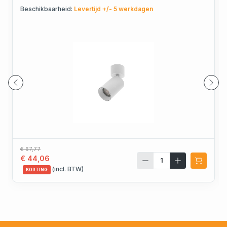
Beschikbaarheid:
Levertijd +/- 5 werkdagen
€ 67,77
€ 44,06
(incl. BTW)
KORTING