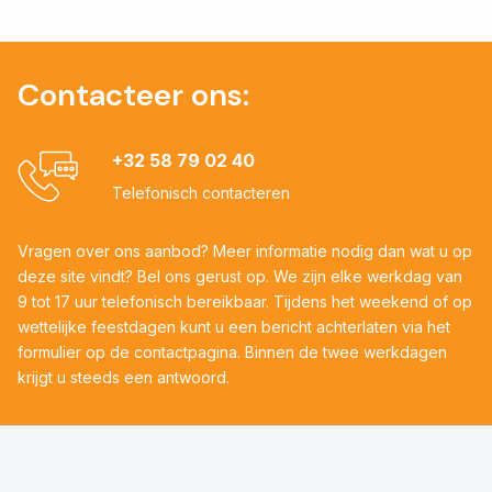
Contacteer ons:
+32 58 79 02 40
Telefonisch contacteren
Vragen over ons aanbod? Meer informatie nodig dan wat u op
deze site vindt? Bel ons gerust op. We zijn elke werkdag van
9 tot 17 uur telefonisch bereikbaar. Tijdens het weekend of op
wettelijke feestdagen kunt u een bericht achterlaten via het
formulier op de contactpagina. Binnen de twee werkdagen
krijgt u steeds een antwoord.