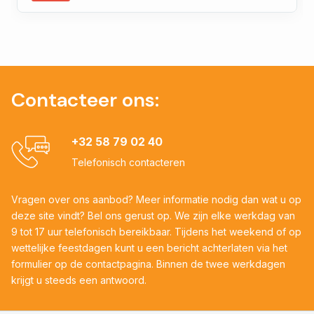
Contacteer ons:
+32 58 79 02 40
Telefonisch contacteren
Vragen over ons aanbod? Meer informatie nodig dan wat u op
deze site vindt? Bel ons gerust op. We zijn elke werkdag van
9 tot 17 uur telefonisch bereikbaar. Tijdens het weekend of op
wettelijke feestdagen kunt u een bericht achterlaten via het
formulier op de contactpagina. Binnen de twee werkdagen
krijgt u steeds een antwoord.