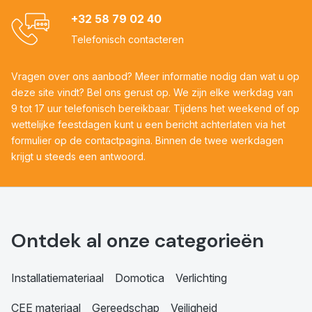
+32 58 79 02 40
Telefonisch contacteren
Vragen over ons aanbod? Meer informatie nodig dan wat u op
deze site vindt? Bel ons gerust op. We zijn elke werkdag van
9 tot 17 uur telefonisch bereikbaar. Tijdens het weekend of op
wettelijke feestdagen kunt u een bericht achterlaten via het
formulier op de contactpagina. Binnen de twee werkdagen
krijgt u steeds een antwoord.
Ontdek al onze categorieën
Installatiemateriaal
Domotica
Verlichting
CEE materiaal
Gereedschap
Veiligheid