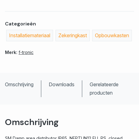
Categorieën
Installatiemateriaal
Zekeringkast
Opbouwkasten
Merk:
f-tronic
Omschrijving
Downloads
Gerelateerde
producten
Omschrijving
SM Damp area distributor IP65, NEPTUN12 EU, PS, closed