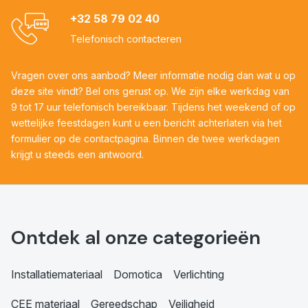
+32 58 79 02 40
Telefonisch contacteren
Vragen over ons aanbod? Meer informatie nodig dan wat u op
deze site vindt? Bel ons gerust op. We zijn elke werkdag van
9 tot 17 uur telefonisch bereikbaar. Tijdens het weekend of op
wettelijke feestdagen kunt u een bericht achterlaten via het
formulier op de contactpagina. Binnen de twee werkdagen
krijgt u steeds een antwoord.
Ontdek al onze categorieën
Installatiemateriaal
Domotica
Verlichting
CEE materiaal
Gereedschap
Veiligheid