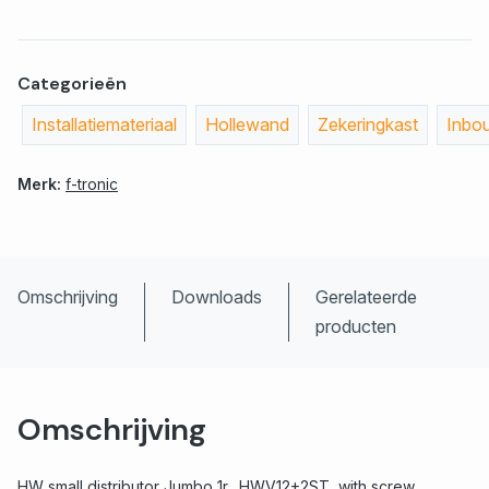
Categorieën
Installatiemateriaal
Hollewand
Zekeringkast
Inbo
Merk:
f-tronic
Omschrijving
Downloads
Gerelateerde
producten
Omschrijving
HW small distributor Jumbo 1r., HWV12+2ST, with screw