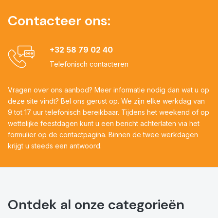
Contacteer ons:
+32 58 79 02 40
Telefonisch contacteren
Vragen over ons aanbod? Meer informatie nodig dan wat u op
deze site vindt? Bel ons gerust op. We zijn elke werkdag van
9 tot 17 uur telefonisch bereikbaar. Tijdens het weekend of op
wettelijke feestdagen kunt u een bericht achterlaten via het
formulier op de contactpagina. Binnen de twee werkdagen
krijgt u steeds een antwoord.
Ontdek al onze categorieën