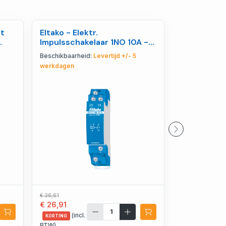
ht
Eltako - Elektr.
Eltako - Ele
Impulsschakelaar 1NO 10A -
Impulsscha
21100000
z. perman.
Beschikbaarheid:
Levertijd +/- 5
Beschikbaarhe
werkdagen
werkdagen
€ 36,61
€ 74,64
€ 26,91
€ 54,86
(incl.
(incl.
KORTING
KORTING
BTW)
BTW)