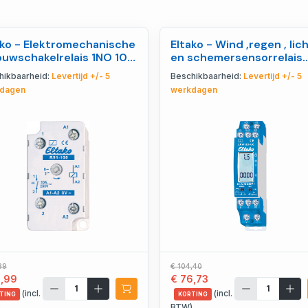
ako - Elektromechanische
Eltako - Wind ,regen , lic
ouwschakelrelais 1NO 10A
en schemersensorrelais
1100410
4x50mA - 22400501
hikbaarheid:
Levertijd +/- 5
Beschikbaarheid:
Levertijd +/- 5
dagen
werkdagen
89
€ 104,40
2,99
€ 76,73
(incl.
(incl.
TING
KORTING
)
BTW)