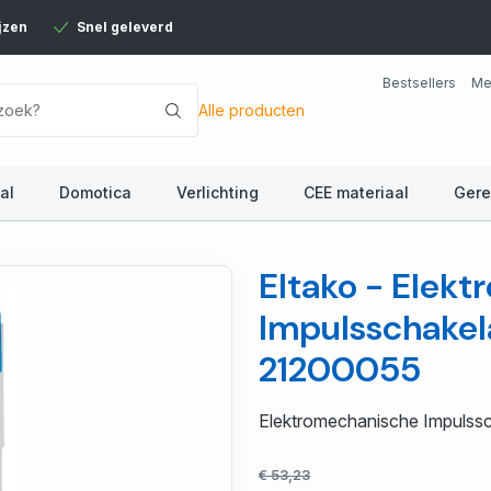
jzen
Snel geleverd
Bestsellers
Me
Alle producten
al
Domotica
Verlichting
CEE materiaal
Ger
Eltako - Elek
Impulsschakel
21200055
Elektromechanische Impulss
€ 53,23