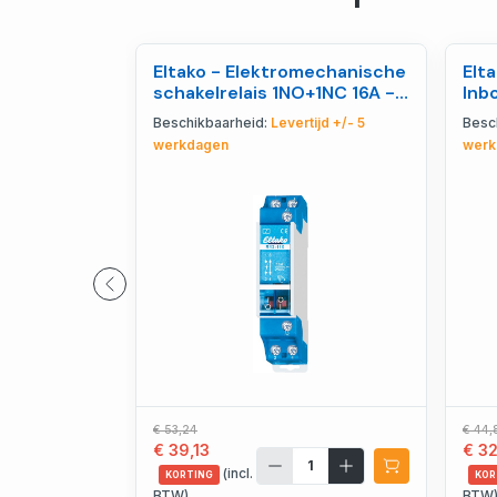
Eltako - Elektromechanische
Elt
schakelrelais 1NO+1NC 16A -
Inb
22110020
- 9
Beschikbaarheid:
Levertijd +/- 5
Besc
werkdagen
werk
€ 53,24
€ 44,
€ 39,13
€ 3
(incl.
KORTING
KOR
BTW)
BTW