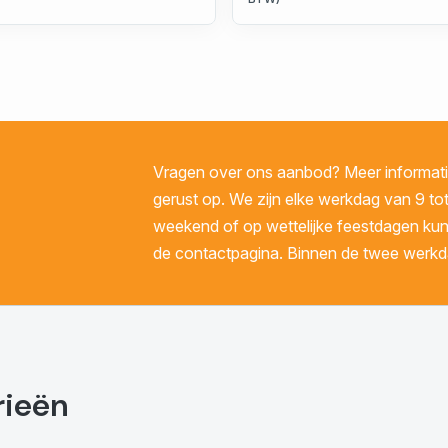
Vragen over ons aanbod? Meer informatie
gerust op. We zijn elke werkdag van 9 tot
weekend of op wettelijke feestdagen kunt 
de contactpagina. Binnen de twee werkda
rieën