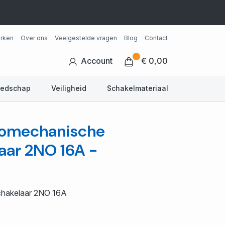
rken
Over ons
Veelgestelde vragen
Blog
Contact
Account
€ 0,00
eedschap
Veiligheid
Schakelmateriaal
tromechanische
aar 2NO 16A -
chakelaar 2NO 16A