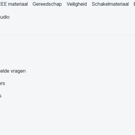
EE materiaal
Gereedschap
Veiligheid
Schakelmateriaal
udio
telde vragen
ers
s