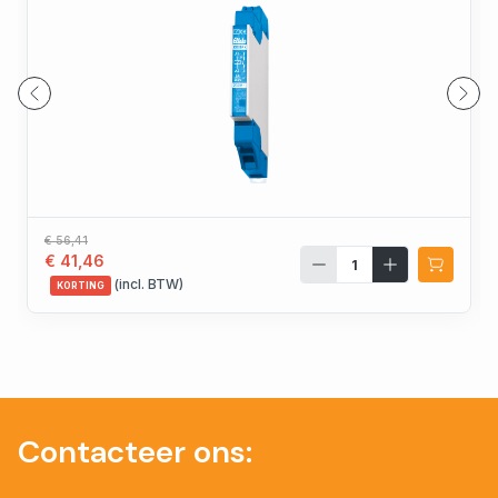
€ 56,41
€ 41,46
(incl. BTW)
KORTING
Contacteer ons: