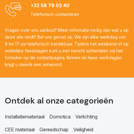
+32 58 79 02 40
Telefonisch contacteren
Vragen over ons aanbod? Meer informatie nodig dan wat u op
deze site vindt? Bel ons gerust op. We zijn elke werkdag van
9 tot 17 uur telefonisch bereikbaar. Tijdens het weekend of op
wettelijke feestdagen kunt u een bericht achterlaten via het
formulier op de contactpagina. Binnen de twee werkdagen
krijgt u steeds een antwoord.
Ontdek al onze categorieën
Installatiemateriaal
Domotica
Verlichting
CEE materiaal
Gereedschap
Veiligheid