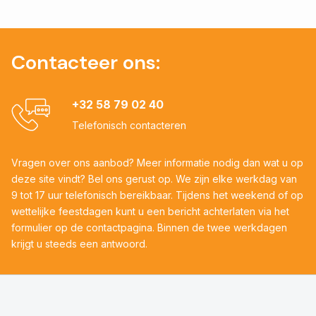
Contacteer ons:
+32 58 79 02 40
Telefonisch contacteren
Vragen over ons aanbod? Meer informatie nodig dan wat u op
deze site vindt? Bel ons gerust op. We zijn elke werkdag van
9 tot 17 uur telefonisch bereikbaar. Tijdens het weekend of op
wettelijke feestdagen kunt u een bericht achterlaten via het
formulier op de contactpagina. Binnen de twee werkdagen
krijgt u steeds een antwoord.