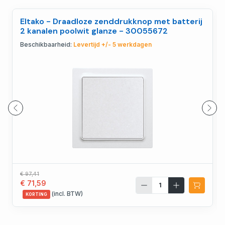
Eltako - Draadloze zenddrukknop met batterij
2 kanalen poolwit glanze - 30055672
Beschikbaarheid:
Levertijd +/- 5 werkdagen
€ 97,41
€ 71,59
(incl. BTW)
KORTING