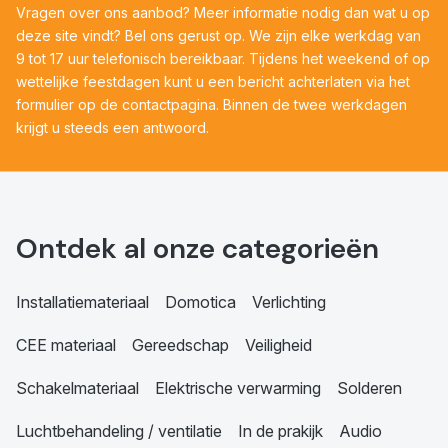
Vragen over ons aanbod? Meer informatie nodig dan wat u op
deze site vindt? Bel ons gerust op. We zijn elke werkdag van
9 tot 17 uur telefonisch bereikbaar. Tijdens het weekend of op
wettelijke feestdagen kunt u een bericht achterlaten via het
formulier op de contactpagina. Binnen de twee werkdagen
krijgt u steeds een antwoord.
Ontdek al onze categorieën
Installatiemateriaal
Domotica
Verlichting
CEE materiaal
Gereedschap
Veiligheid
Schakelmateriaal
Elektrische verwarming
Solderen
Luchtbehandeling / ventilatie
In de prakijk
Audio