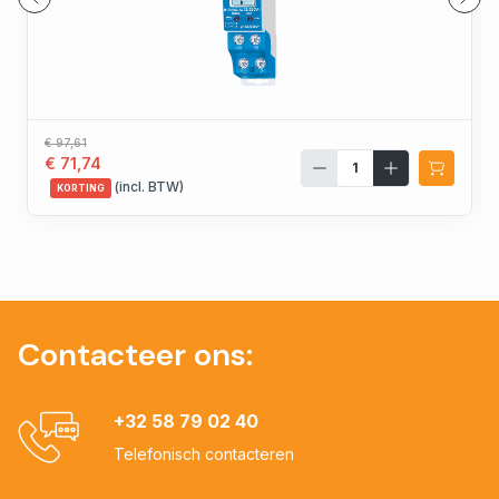
€ 97,61
€ 71,74
(incl. BTW)
KORTING
Contacteer ons:
+32 58 79 02 40
Telefonisch contacteren