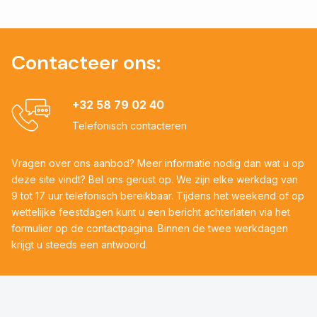
Contacteer ons:
+32 58 79 02 40
Telefonisch contacteren
Vragen over ons aanbod? Meer informatie nodig dan wat u op
deze site vindt? Bel ons gerust op. We zijn elke werkdag van
9 tot 17 uur telefonisch bereikbaar. Tijdens het weekend of op
wettelijke feestdagen kunt u een bericht achterlaten via het
formulier op de contactpagina. Binnen de twee werkdagen
krijgt u steeds een antwoord.