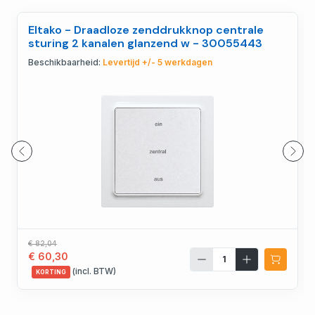
Eltako - Draadloze zenddrukknop centrale
sturing 2 kanalen glanzend w - 30055443
Beschikbaarheid:
Levertijd +/- 5 werkdagen
€ 82,04
€ 60,30
(incl. BTW)
KORTING