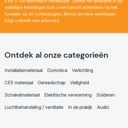
9 tot 17 uur telefonisch bereikbaar. Tijdens het weekend of op
wettelijke feestdagen kunt u een bericht achterlaten via het
formulier op de contactpagina. Binnen de twee werkdagen
krijgt u steeds een antwoord.
Ontdek al onze categorieën
Installatiemateriaal
Domotica
Verlichting
CEE materiaal
Gereedschap
Veiligheid
Schakelmateriaal
Elektrische verwarming
Solderen
Luchtbehandeling / ventilatie
In de prakijk
Audio