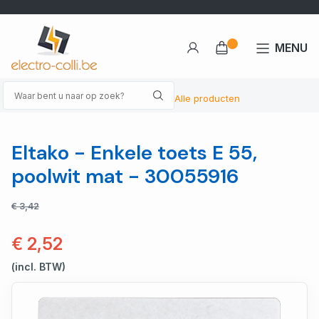
MENU
Alle producten
Eltako - Enkele toets E 55,
poolwit mat - 30055916
€ 3,42
€ 2,52
(incl. BTW)