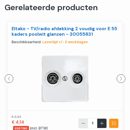
Gerelateerde producten
Eltako - TV/radio afdekking 2 voudig voor E 55
kaders poolwit glanzen - 30055831
Beschikbaarheid:
Levertijd +/- 5 werkdagen
€ 5,63
€ 4,14
(incl. BTW)
KORTING