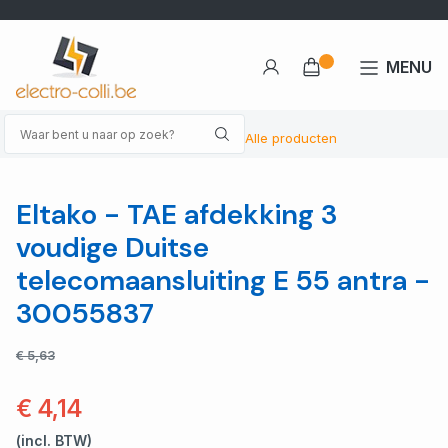
MENU
Alle producten
Eltako - TAE afdekking 3
voudige Duitse
telecomaansluiting E 55 antra -
30055837
€ 5,63
€ 4,14
(incl. BTW)