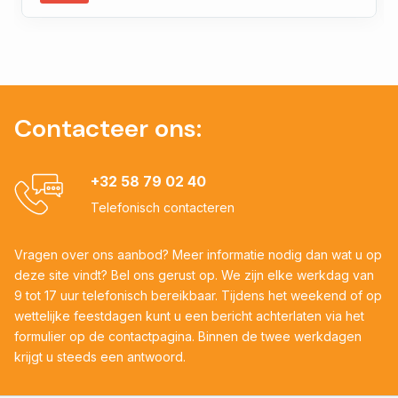
Contacteer ons:
+32 58 79 02 40
Telefonisch contacteren
Vragen over ons aanbod? Meer informatie nodig dan wat u op
deze site vindt? Bel ons gerust op. We zijn elke werkdag van
9 tot 17 uur telefonisch bereikbaar. Tijdens het weekend of op
wettelijke feestdagen kunt u een bericht achterlaten via het
formulier op de contactpagina. Binnen de twee werkdagen
krijgt u steeds een antwoord.